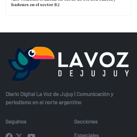
badenes en el sector B2
Diario Digital La Voz de Jujuy | Comunicación y
periodismo en el norte argentino
Seguínos
Secciones
Especiales