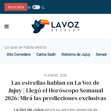
Asociate
Lo que se habla ahora:
Alto Comedero
Carlos Sadir
Gobierno de Jujuy
Senado d
14 ENERO, 2026
Las estrellas hablan en La Voz de
Jujuy | Llegó el Horóscopo Semanal
2026: Mirá las predicciones exclusivas
La Voz de Jujuy
lanza su sección especial de