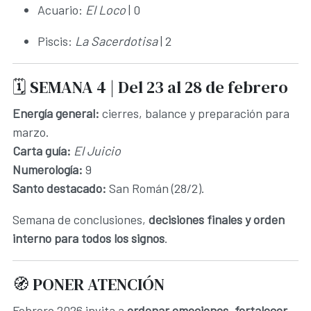
Acuario:
El Loco
| 0
Piscis:
La Sacerdotisa
| 2
🗓️ SEMANA 4 | Del 23 al 28 de febrero
Energía general:
cierres, balance y preparación para
marzo.
Carta guía:
El Juicio
Numerología:
9
Santo destacado:
San Román (28/2).
Semana de conclusiones,
decisiones finales y orden
interno para todos los signos
.
🧭 PONER ATENCIÓN
Febrero 2026 invita a
ordenar emociones, fortalecer