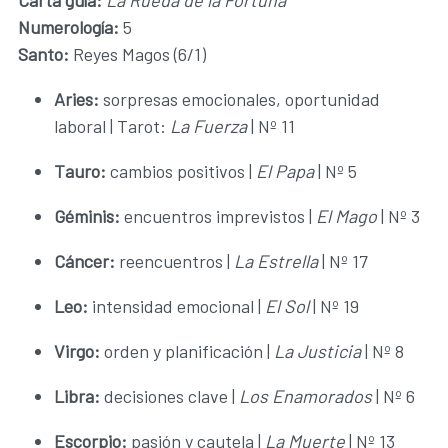
Carta guía:
La Rueda de la Fortuna
Numerología:
5
Santo:
Reyes Magos (6/1)
Aries:
sorpresas emocionales, oportunidad
laboral | Tarot:
La Fuerza
| Nº 11
Tauro:
cambios positivos |
El Papa
| Nº 5
Géminis:
encuentros imprevistos |
El Mago
| Nº 3
Cáncer:
reencuentros |
La Estrella
| Nº 17
Leo:
intensidad emocional |
El Sol
| Nº 19
Virgo:
orden y planificación |
La Justicia
| Nº 8
Libra:
decisiones clave |
Los Enamorados
| Nº 6
Escorpio:
pasión y cautela |
La Muerte
| Nº 13