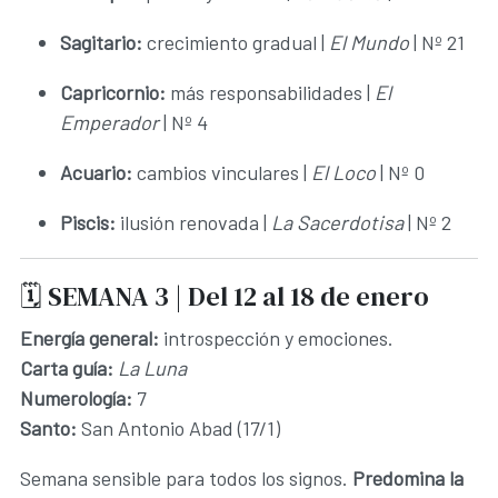
Sagitario:
crecimiento gradual |
El Mundo
| Nº 21
Capricornio:
más responsabilidades |
El
Emperador
| Nº 4
Acuario:
cambios vinculares |
El Loco
| Nº 0
Piscis:
ilusión renovada |
La Sacerdotisa
| Nº 2
🗓️ SEMANA 3 | Del 12 al 18 de enero
Energía general:
introspección y emociones.
Carta guía:
La Luna
Numerología:
7
Santo:
San Antonio Abad (17/1)
Semana sensible para todos los signos.
Predomina la