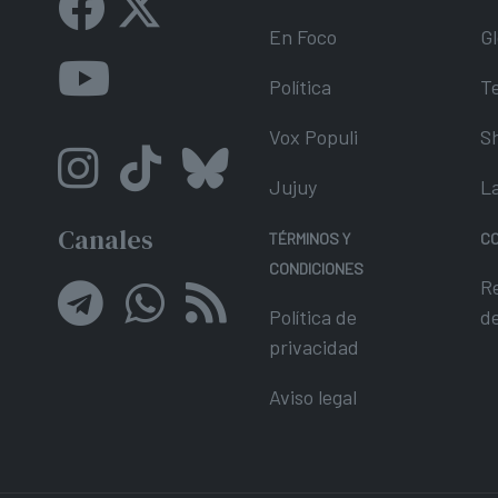
En Foco
Gl
Política
T
Vox Populi
S
Jujuy
L
Canales
TÉRMINOS Y
C
CONDICIONES
R
Política de
d
privacidad
Aviso legal