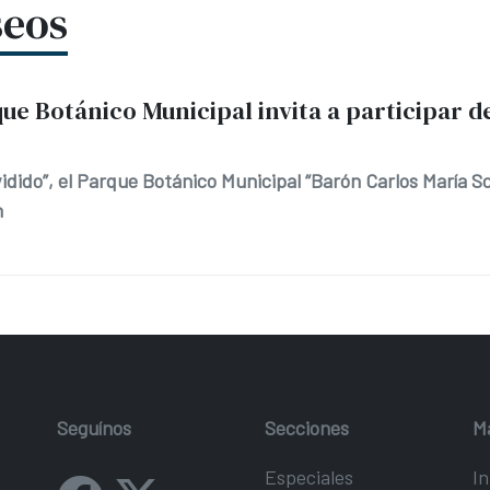
seos
ue Botánico Municipal invita a participar de
idido”, el Parque Botánico Municipal “Barón Carlos María S
n
Seguínos
Secciones
M
Especiales
In