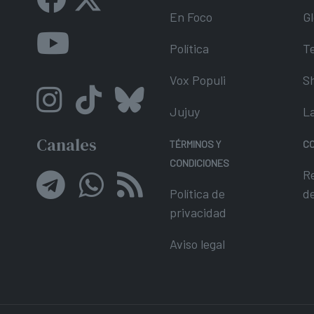
En Foco
Gl
Política
T
Vox Populi
S
Jujuy
L
Canales
TÉRMINOS Y
C
CONDICIONES
R
Política de
d
privacidad
Aviso legal