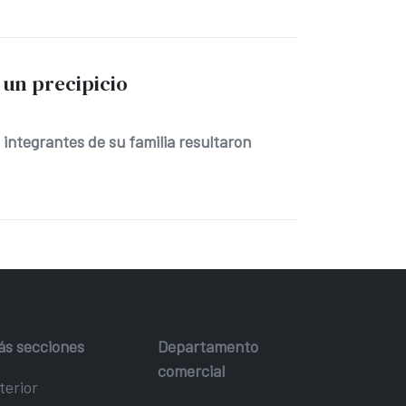
 un precipicio
 integrantes de su familia resultaron
ás secciones
Departamento
comercial
terior