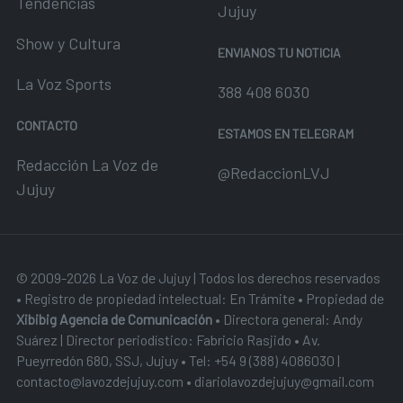
Tendencias
Jujuy
Show y Cultura
ENVIANOS TU NOTICIA
La Voz Sports
388 408 6030
CONTACTO
ESTAMOS EN TELEGRAM
Redacción La Voz de
@RedaccionLVJ
Jujuy
© 2009-2026 La Voz de Jujuy | Todos los derechos reservados
• Registro de propiedad intelectual: En Trámite • Propiedad de
Xibibig Agencia de Comunicación
• Directora general: Andy
Suárez | Director periodístico: Fabricio Rasjido • Av.
Pueyrredón 680, SSJ, Jujuy • Tel:
+54 9 (388) 4086030
|
contacto@lavozdejujuy.com
•
diariolavozdejujuy@gmail.com