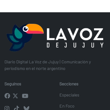
Diario Digital La Voz de Jujuy | Comunicación y
periodismo en el norte argentino
Seguínos
Secciones
Especiales
En Foco