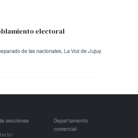
doblamiento electoral
separado de las nacionales, La Voz de Jujuy
ás secciones
Departamento
comercial
terior