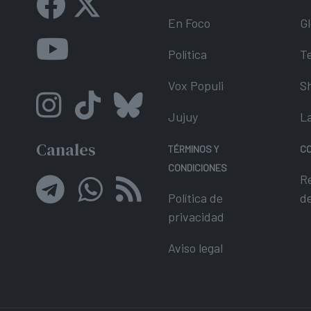
En Foco
Gl
Política
T
Vox Populi
S
Jujuy
L
Canales
TÉRMINOS Y
C
CONDICIONES
R
Política de
d
privacidad
Aviso legal