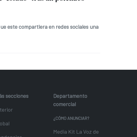
 que este compartiera en redes sociales una
ás secciones
Departamento
comercial
terior
¿CÓMO ANUNCIAR?
obal
Media Kit La Voz de
endencias