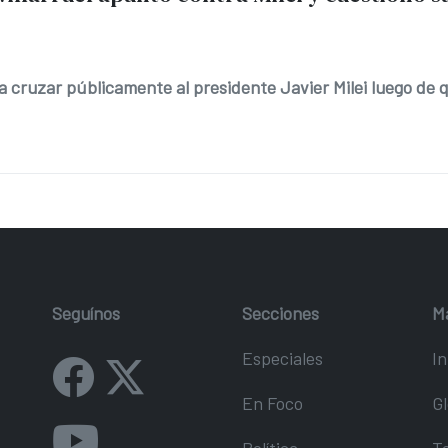
ó a cruzar públicamente al presidente Javier Milei luego de
Seguínos
Secciones
M
Especiales
In
En Foco
Gl
Política
T