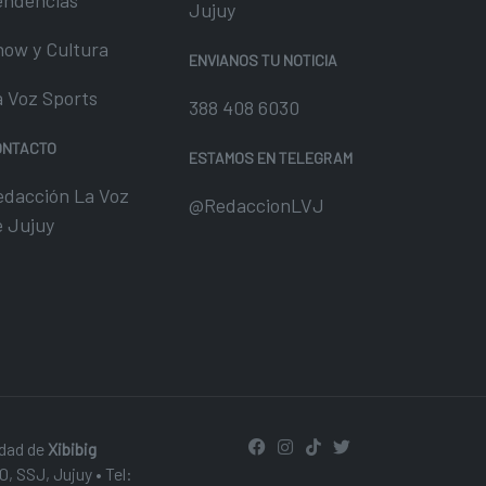
Jujuy
how y Cultura
ENVIANOS TU NOTICIA
a Voz Sports
388 408 6030
ONTACTO
ESTAMOS EN TELEGRAM
edacción La Voz
@RedaccionLVJ
e Jujuy
edad de
Xibibig
0, SSJ, Jujuy • Tel: