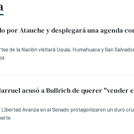
a
itado por Atauche y desplegará una agenda c
rtes de la Nación visitará Uquía, Humahuaca y San Salvador
ios
llarruel acusó a Bullrich de querer "vender e
 La Libertad Avanza en el Senado protagonizaron un duro c
parte