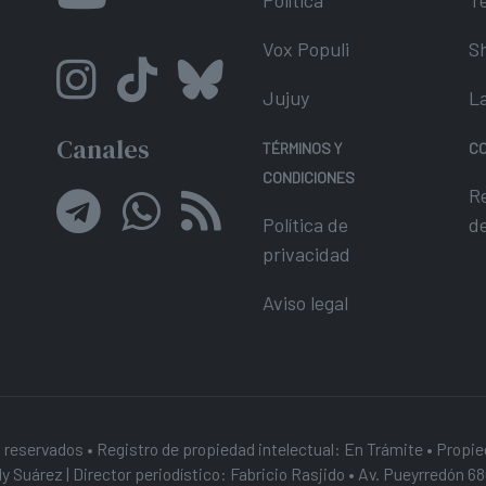
Vox Populi
S
Jujuy
L
Canales
TÉRMINOS Y
C
CONDICIONES
R
Política de
d
privacidad
Aviso legal
 reservados • Registro de propiedad intelectual: En Trámite • Propi
y Suárez | Director periodístico: Fabricio Rasjido • Av. Pueyrredón 68