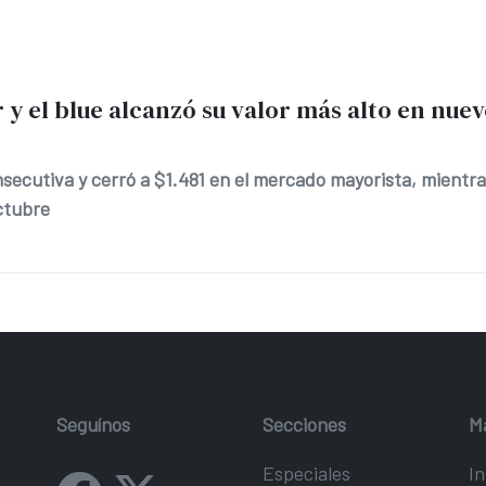
r y el blue alcanzó su valor más alto en nue
onsecutiva y cerró a $1.481 en el mercado mayorista, mientra
ctubre
Seguínos
Secciones
M
Especiales
In