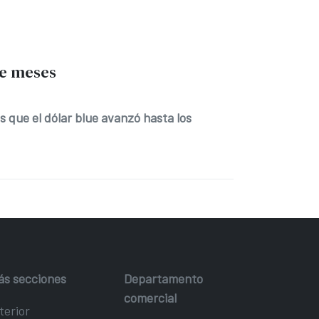
ve meses
s que el dólar blue avanzó hasta los
ás secciones
Departamento
comercial
terior