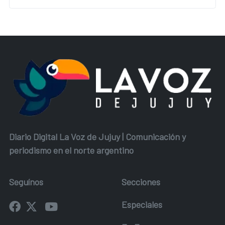
Diario Digital La Voz de Jujuy | Comunicación y
periodismo en el norte argentino
Seguínos
Secciones
Especiales