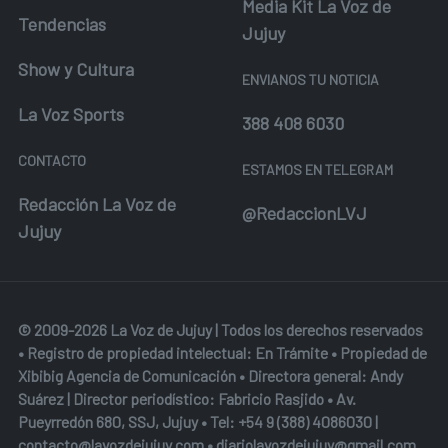
Media Kit La Voz de
Tendencias
Jujuy
Show y Cultura
ENVIANOS TU NOTICIA
La Voz Sports
388 408 6030
CONTACTO
ESTAMOS EN TELEGRAM
Redacción La Voz de
@RedaccionLVJ
Jujuy
© 2009-2026 La Voz de Jujuy | Todos los derechos reservados
• Registro de propiedad intelectual: En Trámite • Propiedad de
Xibibig Agencia de Comunicación
• Directora general: Andy
Suárez | Director periodístico: Fabricio Rasjido • Av.
Pueyrredón 680, SSJ, Jujuy • Tel:
+54 9 (388) 4086030
|
contacto@lavozdejujuy.com
•
diariolavozdejujuy@gmail.com