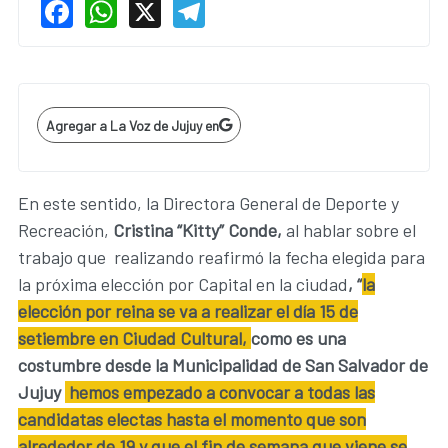
Facebook
WhatsApp
X
Telegram
Agregar a La Voz de Jujuy en
En este sentido, la Directora General de Deporte y
Recreación,
Cristina “Kitty” Conde,
al hablar sobre el
trabajo que realizando reafirmó la fecha elegida para
la próxima elección por Capital en la ciudad
, “
la
elección por reina se va a realizar el día 15 de
setiembre en Ciudad Cultural,
como es una
costumbre desde la Municipalidad de San Salvador de
Jujuy
hemos empezado a convocar a todas las
candidatas electas hasta el momento que son
alrededor de 19 y que el fin de semana que viene se