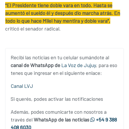
"El Presidente tiene doble vara en todo. Hasta se
aumentó el sueldo él y después dio marcha atrás. En
todo lo que hace Milei hay mentira y doble vara",
criticó el senador radical.
Recibí las noticias en tu celular sumándote al
canal de WhatsApp de
La Voz de Jujuy
, para eso
tenes que ingresar en el siguiente enlace:
Canal LVJ
Si querés, podes activar las notificaciones
Además, podes comunicarte con nosotros a
través del
WhatsApp de las noticias
+54 9 388
408 6030