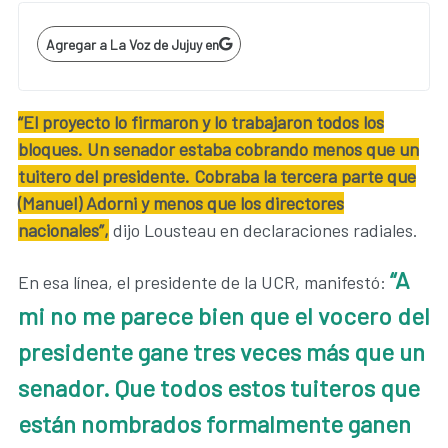
Agregar a La Voz de Jujuy en
“El proyecto lo firmaron y lo trabajaron todos los
bloques. Un senador estaba cobrando menos que un
tuitero del presidente. Cobraba la tercera parte que
(Manuel) Adorni y menos que los directores
nacionales”,
dijo Lousteau en declaraciones radiales.
“A
En esa línea, el presidente de la UCR, manifestó:
mi no me parece bien que el vocero del
presidente gane tres veces más que un
senador. Que todos estos tuiteros que
están nombrados formalmente ganen