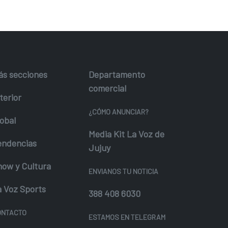
ás secciones
Departamento
comercial
terior
¿CÓMO ANUNCIAR?
obal
Media Kit La Voz de
endencias
Jujuy
how y Cultura
ENVIANOS TU NOTICIA
a Voz Sports
388 408 6030
ONTACTO
ESTAMOS EN TELEGRAM