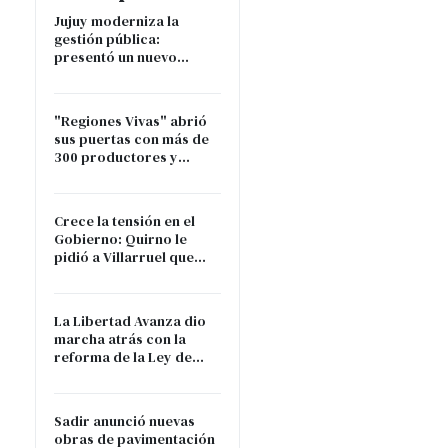
Jujuy moderniza la
gestión pública:
presentó un nuevo
sistema financiero que
entrará en vigencia en
2027
"Regiones Vivas" abrió
sus puertas con más de
300 productores y
artesanos de toda la
provincia
Crece la tensión en el
Gobierno: Quirno le
pidió a Villarruel que
renuncie si no acompaña
a Milei
La Libertad Avanza dio
marcha atrás con la
reforma de la Ley de
Tierras por falta de
apoyo en el Senado
Sadir anunció nuevas
obras de pavimentación