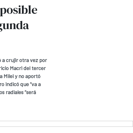
mposible
egunda
a crujir otra vez por
icio Macri del tercer
a Milei y no aportó
ro indicó que “va a
s radiales “será