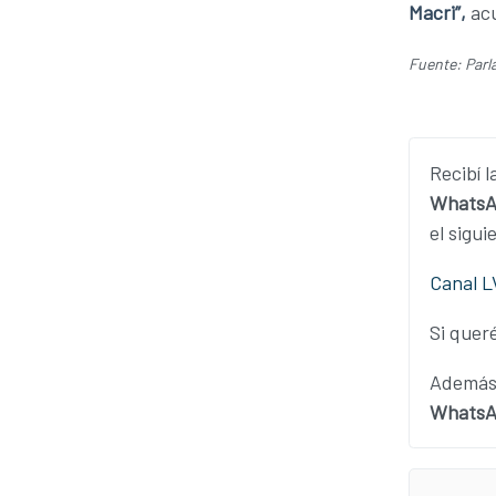
Macri”,
ac
Fuente: Parl
Recibí l
WhatsA
el sigui
Canal 
Si queré
Además,
WhatsAp