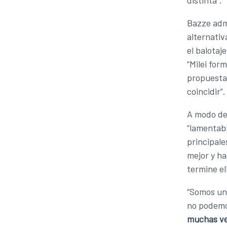
Bazze admi
alternativ
el balotaj
“Milei for
propuesta
coincidir”.
A modo de 
“lamentabl
principale
mejor y ha
termine el
“Somos un 
no podemos
muchas ve