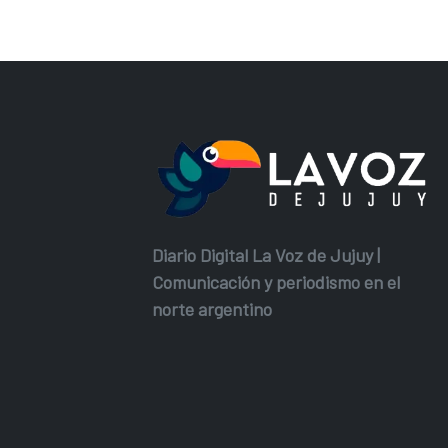
Diario Digital La Voz de Jujuy |
Comunicación y periodismo en el
norte argentino