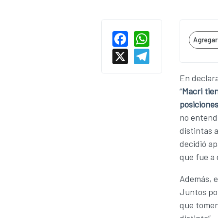
Facebook
WhatsAp
Agregar 
X
Telegram
En declara
“
Macri tie
posiciones
no entend
distintas 
decidió ap
que fue a 
Además, el
Juntos por
que tomen 
distinta”.