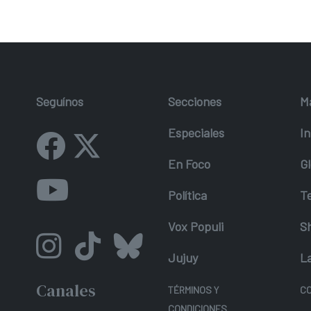
Seguínos
Secciones
M
Especiales
In
En Foco
Gl
Política
T
Vox Populi
S
Jujuy
L
Canales
TÉRMINOS Y
C
CONDICIONES