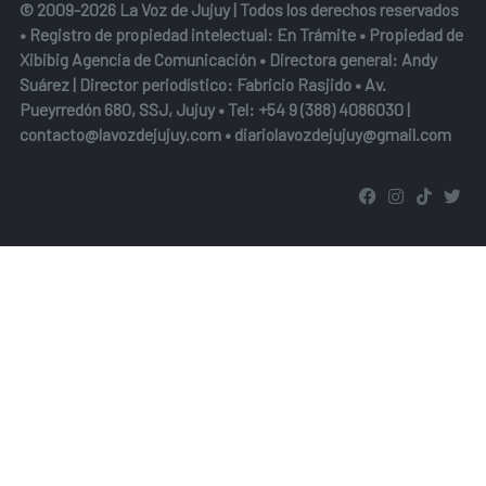
© 2009-2026 La Voz de Jujuy | Todos los derechos reservados
• Registro de propiedad intelectual: En Trámite • Propiedad de
Xibibig Agencia de Comunicación
• Directora general: Andy
Suárez | Director periodístico: Fabricio Rasjido • Av.
Pueyrredón 680, SSJ, Jujuy • Tel:
+54 9 (388) 4086030
|
contacto@lavozdejujuy.com
•
diariolavozdejujuy@gmail.com