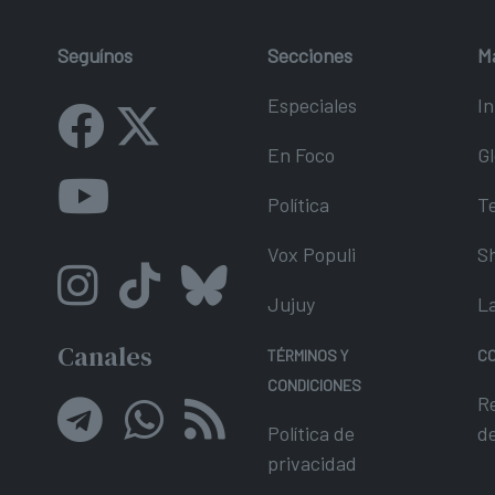
Seguínos
Secciones
M
Especiales
In
En Foco
Gl
Política
T
Vox Populi
S
Jujuy
L
Canales
TÉRMINOS Y
C
CONDICIONES
R
Política de
d
privacidad