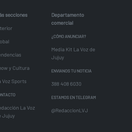
ás secciones
Departamento
comercial
terior
¿CÓMO ANUNCIAR?
obal
Media Kit La Voz de
endencias
Jujuy
how y Cultura
ENVIANOS TU NOTICIA
a Voz Sports
388 408 6030
ONTACTO
ESTAMOS EN TELEGRAM
edacción La Voz
@RedaccionLVJ
e Jujuy