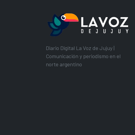
Diario Digital La Voz de Jujuy |
Comunicación y periodismo en el
norte argentino