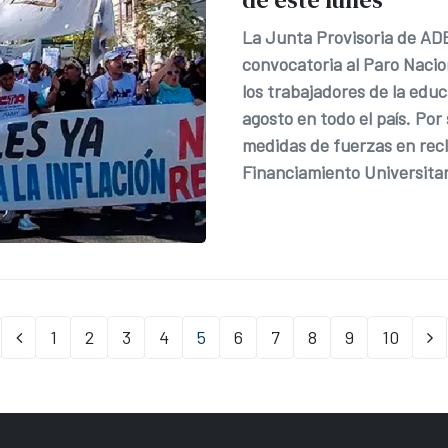
La Junta Provisoria de ADE
convocatoria al Paro Nacio
los trabajadores de la edu
agosto en todo el país. Po
medidas de fuerzas en recl
Financiamiento Universitar
1
2
3
4
5
6
7
8
9
10