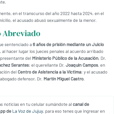
te.
ente, en el transcurso del año 2022 hasta 2024, en el
cilio, el acusado abusó sexualmente de la menor.
o Abreviado
ue sentenciado a
6 años de prisión mediante un Juicio
, al hacer lugar los jueces penales al acuerdo arribado
epresentante del
Ministerio Público de la Acusación
, Dr.
nchez Serantes
; el querellante Dr.
Joaquín Campos
, en
ación del
Centro de Asistencia a la Víctima
; y el acusado
 abogado defensor, Dr.
Martín Miguel Castro
.
as noticias en tu celular sumándote al
canal de
pp de
La Voz de Jujuy
, para eso tenes que ingresar en