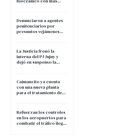
Bioceánico con más
conectividad y vuelos al
norte chileno
Denunciaron a agentes
penitenciarios por
presuntos vejámenes
contra un interno en Alto
Comedero
La Justicia frenó la
interna del PJ Jujuy y
dejó en suspenso la
oficialización de las
listas
Caimancito ya cuenta
con una nueva planta
para el tratamiento de
residuos: fortalece el
sistema GIRSU en Jujuy
Refuerzan los controles
en los aeropuertos para
combatir el tráfico ilegal
de fauna silvestre