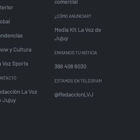
comercial
terior
¿CÓMO ANUNCIAR?
obal
Media Kit La Voz de
endencias
Jujuy
how y Cultura
ENVIANOS TU NOTICIA
a Voz Sports
388 408 6030
ONTACTO
ESTAMOS EN TELEGRAM
edacción La Voz
@RedaccionLVJ
e Jujuy