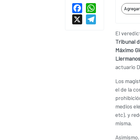
Facebook
WhatsAp
Agregar 
X
Telegram
El veredic
Tribunal d
Máximo Gl
Llermano
actuario D
Los magist
el de la c
prohibició
medios el
etc), y re
misma.
Asimismo, 