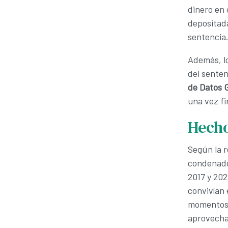
dinero en
depositad
sentencia
Además, lo
del senten
de Datos 
una vez fi
Hech
Según la re
condenado 
2017 y 202
convivían 
momentos t
aprovechan