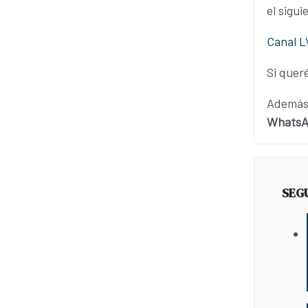
el sigui
Canal 
Si queré
Además,
WhatsAp
SEG