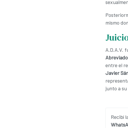
sexualmen
Posteriorm
mismo domi
Juici
A.D.A.V. f
Abreviado
entre el r
Javier Sá
represent
junto a su
Recibí l
WhatsA