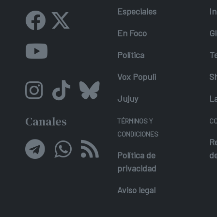
Especiales
In
En Foco
Gl
Política
T
Vox Populi
S
Jujuy
L
Canales
TÉRMINOS Y
C
CONDICIONES
R
Política de
d
privacidad
Aviso legal