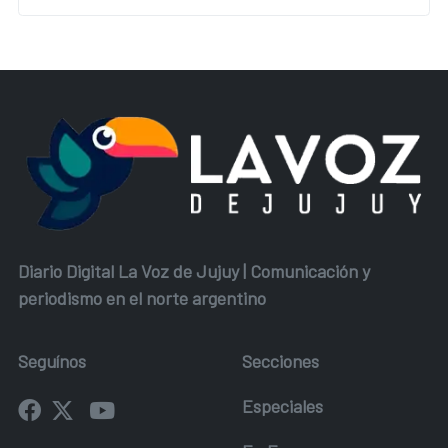
Diario Digital La Voz de Jujuy | Comunicación y
periodismo en el norte argentino
Seguínos
Secciones
Especiales