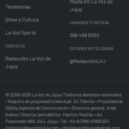
Media Kit La Voz de
Tendencias
Jujuy
Show y Cultura
ENVIANOS TU NOTICIA
La Voz Sports
388 408 6030
CONTACTO
ESTAMOS EN TELEGRAM
Redacción La Voz de
@RedaccionLVJ
Jujuy
© 2009-2026 La Voz de Jujuy | Todos los derechos reservados
• Registro de propiedad intelectual: En Trámite • Propiedad de
Xibibig Agencia de Comunicación
• Directora general: Andy
Suárez | Director periodístico: Fabricio Rasjido • Av.
Pueyrredón 680, SSJ, Jujuy • Tel:
+54 9 (388) 4086030
|
contacto@lavozdejujuy.com
•
diariolavozdejujuy@gmail.com