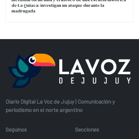
de La Quiaca: investigan un ataque durante la
madrugada
Diario Digital La Voz de Jujuy | Comunicación y
periodismo en el norte argentino
Seguínos
Secciones