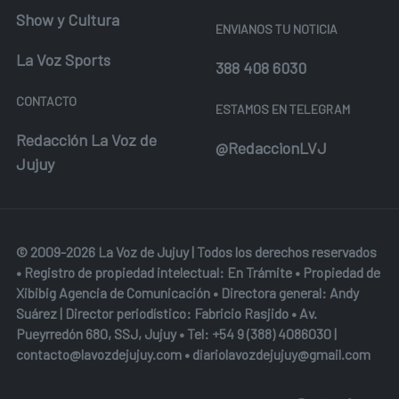
Show y Cultura
ENVIANOS TU NOTICIA
La Voz Sports
388 408 6030
CONTACTO
ESTAMOS EN TELEGRAM
Redacción La Voz de
@RedaccionLVJ
Jujuy
© 2009-2026 La Voz de Jujuy | Todos los derechos reservados
• Registro de propiedad intelectual: En Trámite • Propiedad de
Xibibig Agencia de Comunicación
• Directora general: Andy
Suárez | Director periodístico: Fabricio Rasjido • Av.
Pueyrredón 680, SSJ, Jujuy • Tel:
+54 9 (388) 4086030
|
contacto@lavozdejujuy.com
•
diariolavozdejujuy@gmail.com