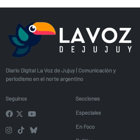
Diario Digital La Voz de Jujuy | Comunicación y
periodismo en el norte argentino
Seguínos
Secciones
Especiales
En Foco