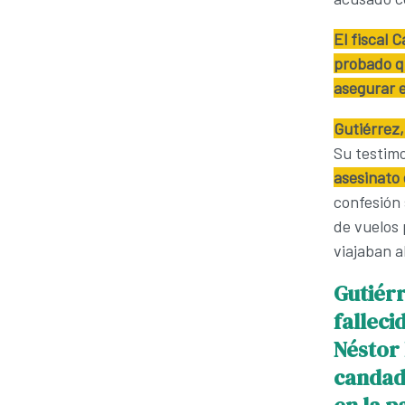
El fiscal 
probado qu
asegurar e
Gutiérrez,
Su testim
asesinato 
confesión 
de vuelos 
viajaban al
Gutiér
falleci
Néstor 
candado