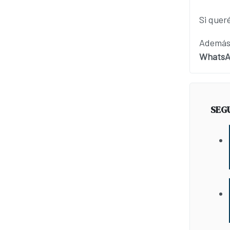
Si queré
Además,
WhatsAp
SEG