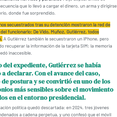
secuencia que lo llevó a cargar el dinero, un arma y dirigirse
rio, donde fue sorprendido.
nos secuestrados tras su detención mostraron la red de
del funcionario: De Vido, Muñoz, Gutiérrez, todos
.
A Gutiérrez también le secuestraron un iPhone, pero
do recuperar la información de la tarjeta SIM; la memoria
edó inaccesible.
io del expediente, Gutiérrez se había
a declarar. Con el avance del caso,
de postura y se convirtió en uno de los
onios más sensibles sobre el movimiento
os en el entorno presidencial.
ación política quedó descartada: en 2024, tres jóvenes
ndenados a cadena perpetua, y uno confesó que el móvil