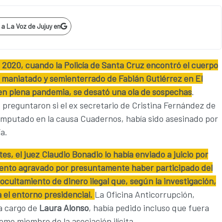
p
a La Voz de Jujuy en
e 2020, cuando la Policía de Santa Cruz encontró el cuerpo
 maniatado y semienterrado de Fabián Gutiérrez en El
en plena pandemia, se desató una ola de sospechas
.
preguntaron si el ex secretario de Cristina Fernández de
imputado en la causa Cuadernos, había sido asesinado por
ía.
es, el juez Claudio Bonadio lo había enviado a juicio por
ento agravado por presuntamente haber participado del
 ocultamiento de dinero ilegal que, según la investigación,
 el entorno presidencial.
La Oficina Anticorrupción,
a cargo de
Laura Alonso
, había pedido incluso que fuera
mo miembro de la asociación ilícita.