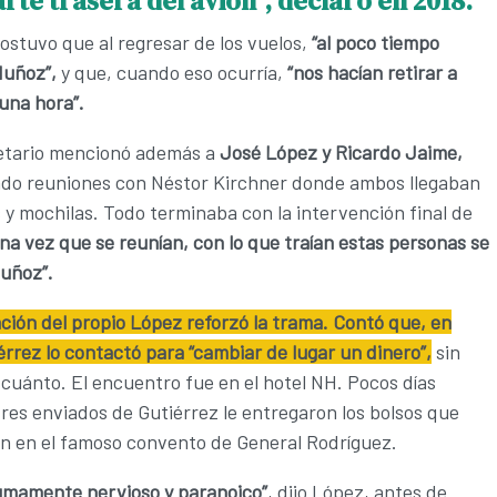
arte trasera del avión”, declaró en 2018.
stuvo que al regresar de los vuelos,
“al poco tiempo
Muñoz”,
y que, cuando eso ocurría,
“nos hacían retirar a
una hora”.
retario mencionó además a
José López y Ricardo Jaime,
ndo reuniones con Néstor Kirchner donde ambos llegaban
 y mochilas. Todo terminaba con la intervención final de
na vez que se reunían, con lo que traían estas personas se
Muñoz”.
ción del propio López reforzó la trama. Contó que, en
érrez lo contactó para “cambiar de lugar un dinero”,
sin
 cuánto. El encuentro fue en el hotel NH. Pocos días
res enviados de Gutiérrez le entregaron los bolsos que
an en el famoso convento de General Rodríguez.
umamente nervioso y paranoico”
, dijo López, antes de