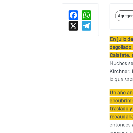
Facebook
WhatsAp
Agregar 
X
Telegram
En julio d
degollado,
Calafate, 
Muchos se 
Kirchner, 
lo que sab
Un año ant
encubrimi
traslado y
recaudaría
entonces 
acusado co