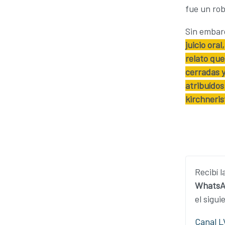
fue un rob
Sin embar
juicio ora
relato que 
cerradas y
atribuídos
kirchneris
Recibí l
WhatsA
el sigui
Canal 