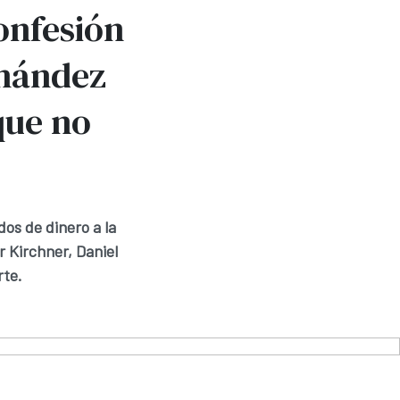
onfesión
rnández
que no
dos de dinero a la
 Kirchner, Daniel
rte.