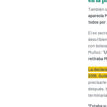
en la p
También so
aparecía 
todos por 
El ex sec
describie
con bolsos
Muñoz: “
U
retiraba 
La declara
2016, Guti
precisarle
después, t
terminarí
“Estaba s