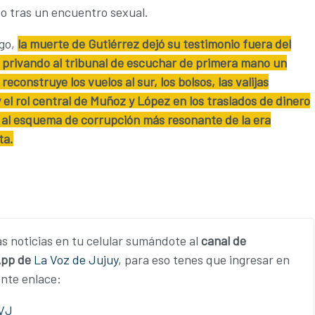
o tras un encuentro sexual.
go,
la muerte de Gutiérrez dejó su testimonio fuera del
l, privando al tribunal de escuchar de primera mano un
reconstruye los vuelos al sur, los bolsos, las valijas
 el rol central de Muñoz y López en los traslados de dinero
 al esquema de corrupción más resonante de la era
ta.
as noticias en tu celular sumándote al
canal de
pp de
La Voz de Jujuy
, para eso tenes que ingresar en
ente enlace:
LVJ