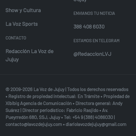
Show y Cultura
ENVIANOS TU NOTICIA
La Voz Sports
388 408 6030
CONTACTO
ESTAMOS EN TELEGRAM
Redacción La Voz de
@RedaccionLVJ
Jujuy
© 2009-2026 La Voz de Jujuy | Todos los derechos reservados
• Registro de propiedad intelectual: En Trámite • Propiedad de
Xibibig Agencia de Comunicación
• Directora general: Andy
Suárez | Director periodístico: Fabricio Rasjido • Av.
Pueyrredón 680, SSJ, Jujuy • Tel:
+54 9 (388) 4086030
|
contacto@lavozdejujuy.com
•
diariolavozdejujuy@gmail.com