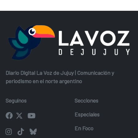
Diario Digital La Voz de Jujuy | Comunicación y
periodismo en el norte argentino
Seguínos
Secciones
Especiales
En Foco