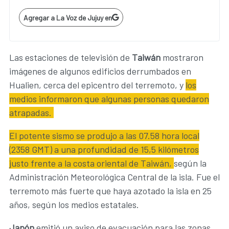
Agregar a La Voz de Jujuy en
Las estaciones de televisión de
Taiwán
mostraron
imágenes de algunos edificios derrumbados en
Hualien, cerca del epicentro del terremoto, y
los
medios informaron que algunas personas quedaron
atrapadas.
El potente sismo se produjo a las 07.58 hora local
(2358 GMT) a una profundidad de 15,5 kilómetros
justo frente a la costa oriental de Taiwán,
según la
Administración Meteorológica Central de la isla. Fue el
terremoto más fuerte que haya azotado la isla en 25
años, según los medios estatales.
Japón
emitió un aviso de evacuación para las zonas